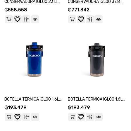
CONSERVADORA IGLOO 23 LITROS PICNIC RETRO BK JADE 48537-SKU:101424
CONSERVADORA IGLOO 37.8 LITROS C/ASIENTO DISP.VASO 42021 NARANJA-SKU:93330
₲
558.558
₲
771.342
BOTELLA TERMICA IGLOO 1.6L AZUL C/MANIJA 31485-SKU:118729
BOTELLA TERMICA IGLOO 1.6L NEGRO C/MANIJA 31486-SKU:118712
₲
193.479
₲
193.479