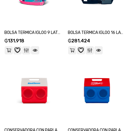
BOLSA TERMICA IGLOO 9 LATAS VERTICAL LUNCH RETRO VIOLETA 66060-SKU:118668
BOLSA TERMICA IGLOO 16 LATAS MAXCOLD AZUL 66114-SKU:118651
₲
131.918
₲
281.424
CONSERVADORA CON PARLANTE IGLOO 13L KOOLTUNES ROJO 27736-SKU:118637
CONSERVADORA CON PARLANTE IGLOO 13L KOOLTUNES AZUL Y ROJO 27775-SKU:118620