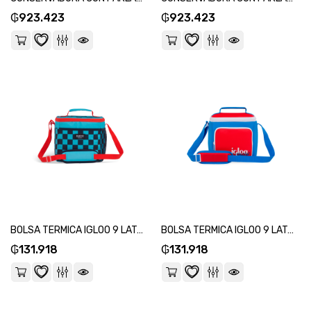
₲
923.423
₲
923.423
BOLSA TERMICA IGLOO 9 LATAS KIDS SQUARE LUNCH AZUL 64302-SKU:118606
BOLSA TERMICA IGLOO 9 LATAS VERTICAL LUNCH RETRO AZUL Y ROJO 63083-SKU:118590
₲
131.918
₲
131.918