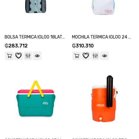
BOLSA TERMICA IGLOO 18LATAS MAXCOLD SNAPDOWN GRIS 66316-SKU:112741
MOCHILA TERMICA IGLOO 24 LATAS RETRO BACKPACK BLANCO 60949-SKU:104937
₲
283.712
₲
310.310