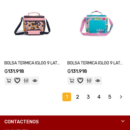
BOLSA TERMICA IGLOO 9 LATAS KIDS SQUARE LUNCH ROSA 64301-SKU:118583
BOLSA TERMICA IGLOO 9 LATAS VERTICAL LUNCH RETRO CELESTE 63085-SKU:118569
₲
131.918
₲
131.918
1
2
3
4
5
CONTACTENOS