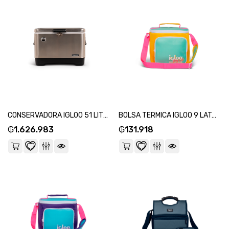
CONSERVADORA IGLOO 51 LITROS LEGACY ACERO INOXIDABLE 50656-SKU:118705
BOLSA TERMICA IGLOO 9 LATAS VERTICAL LUNCH RETRO AMARILLO 66061-SKU:118675
₲
1.626.983
₲
131.918