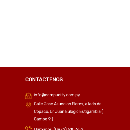
CONTACTENOS
info@compucity.com.py
Calle Jose Asuncion Flores, a lado de
Copaco, Dr Juan Eulogio Estigarribia (
Campo 9 )
Llamanos: (0972) 610 652