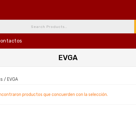
ontactos
EVGA
as
/
EVGA
ncontraron productos que concuerden con la selección.