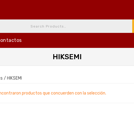
ontactos
HIKSEMI
as
/
HIKSEMI
ncontraron productos que concuerden con la selección.