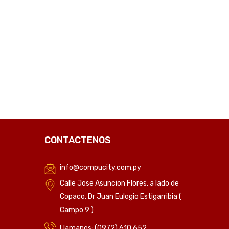
CONTACTENOS
info@compucity.com.py
Calle Jose Asuncion Flores, a lado de
Copaco, Dr Juan Eulogio Estigarribia (
Campo 9 )
Llamanos: (0972) 610 652