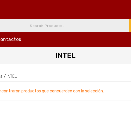
ontactos
INTEL
as
/
INTEL
ncontraron productos que concuerden con la selección.