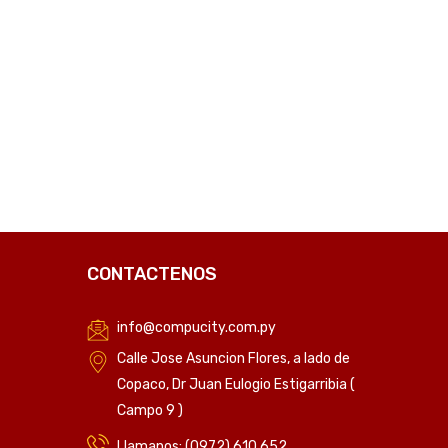
CONTACTENOS
info@compucity.com.py
Calle Jose Asuncion Flores, a lado de
Copaco, Dr Juan Eulogio Estigarribia (
Campo 9 )
Llamanos: (0972) 610 652