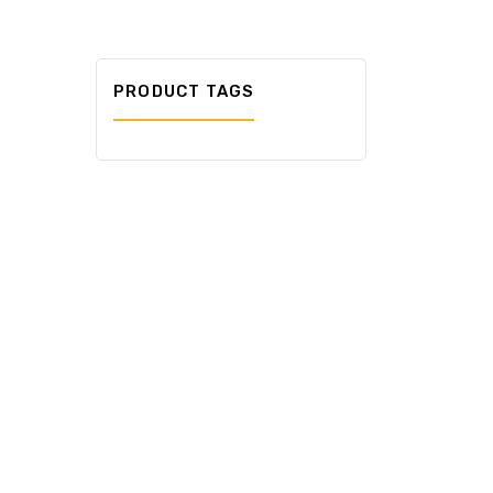
PRODUCT TAGS
₲
923.42