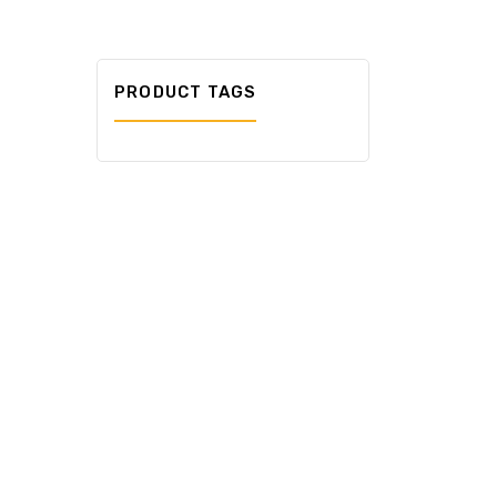
PRODUCT TAGS
₲
923.42