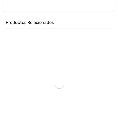
Productos Relacionados
CONSUMIBLE BRADY MAGNET. P/ ETIQUETADORA BMP21-SKU:28912
₲
108.788