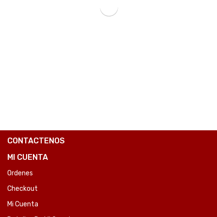
CAJA DE DINERO FTX LAS-335 ACERO RJ11/4B/5M/1R 335MM X 360MM X 80MM-SKU:98816
₲
255.840
COMPARE
CONTACTENOS
MI CUENTA
Ordenes
Checkout
Mi Cuenta