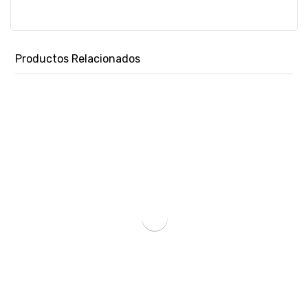
Productos Relacionados
VENTILADOR DE MESA FTX 3 VEL AURA 45W 220V NEG/MET HB-TF-15-02-SKU:122627
₲
127.520