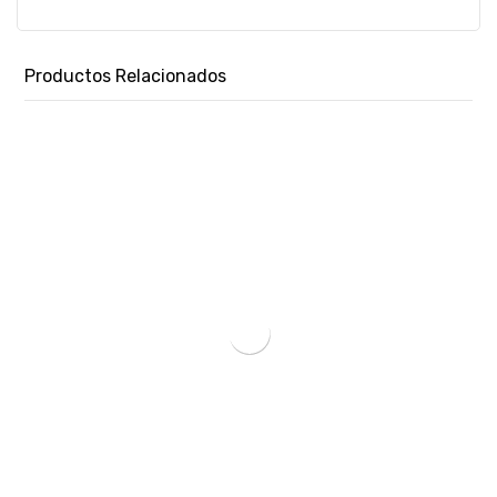
Productos Relacionados
MINERIA ADD2PSU ATX 24PIN A MOLEX 4PIN X002VXVRMZ-SKU:78023
₲
47.905