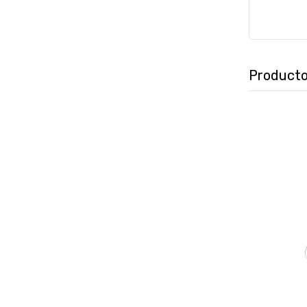
Producto
₲
1.327.25