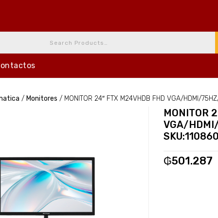
ontactos
matica
/
Monitores
/
MONITOR 24″ FTX M24VHDB FHD VGA/HDMI/75HZ/
MONITOR 2
VGA/HDMI/
SKU:11086
₲
501.287