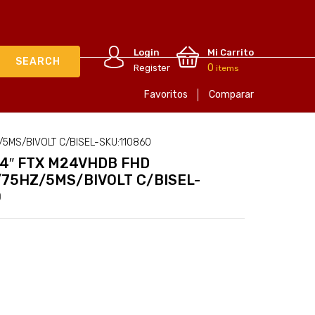
Login
Mi Carrito
0
Register
items
Favoritos
Comparar
5MS/BIVOLT C/BISEL-SKU:110860
4″ FTX M24VHDB FHD
75HZ/5MS/BIVOLT C/BISEL-
0