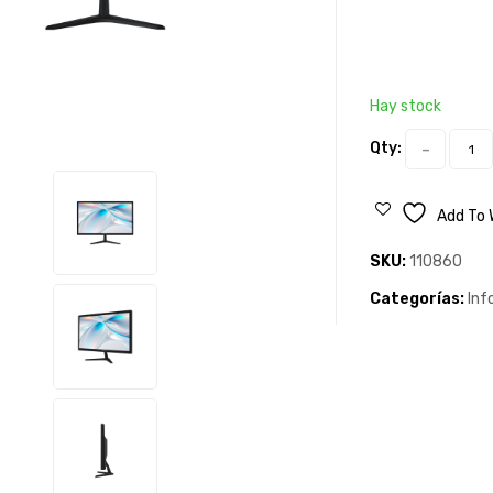
Hay stock
Qty:
Add To 
SKU:
110860
Categorías:
Inf