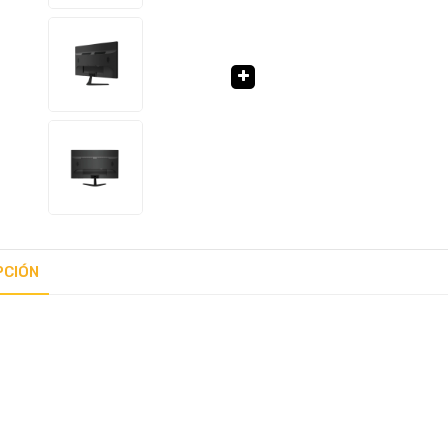
🔍
PCIÓN