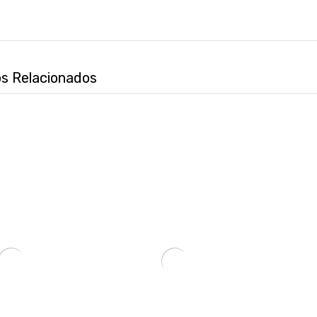
s Relacionados
SSD 2.5″ SATA3 960GB KINGSTON SA400S37/960G-SKU:32698
MEMORIA RAM P/ NB DDR4 8GB 3200 KINGSTON FURY IMPACT BK KF432S20IB/8 XMP-SKU:74339
6
₲
819.080
₲
1.213.8