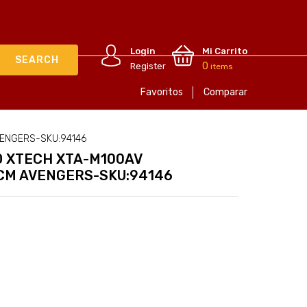
Login
Mi Carrito
0
Register
items
Favoritos
Comparar
VENGERS-SKU:94146
 XTECH XTA-M100AV
CM AVENGERS-SKU:94146