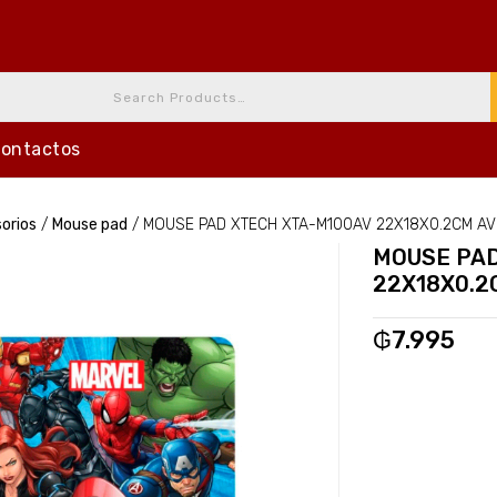
ontactos
orios
/
Mouse pad
/
MOUSE PAD XTECH XTA-M100AV 22X18X0.2CM A
MOUSE PAD
22X18X0.2
₲
7.995