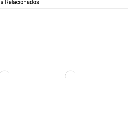
s Relacionados
TECLADO XTECH USB XTK-M401CA CAPITAN AMERICA ESP/AZUL/MULTIMEDIA-SKU:94214
CABLE XTECH LIGHTNING XTG-236 ON-THE-GO 1M BLA/NEG/VER/AZU/NAR UNIDAD-SKU:121217
₲
9.695
₲
130.88
OMPARE
COMPARE