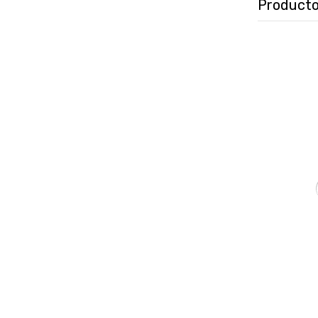
Producto
₲
79.151
C