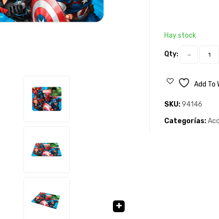
Hay stock
Qty:
Add To 
SKU:
94146
Categorías:
Acc
🔍