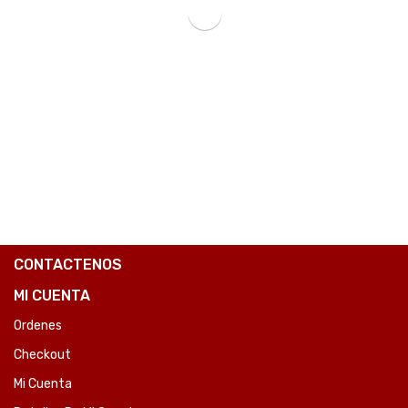
PLACA MADRE ASUS 1700 PRIME H610M-K D4 V/S/R/HDMI/M2/DDR4/USB3.2/MATX-SKU:81801
₲
740.132
COMPARE
CONTACTENOS
MI CUENTA
Ordenes
Checkout
Mi Cuenta