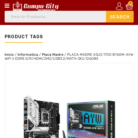
0
PRODUCT TAGS
Inicio
/
Informatica
/
Placa Madre
/
PLACA MADRE ASUS 1700 B760M-AYW
WIFI II DDR5 S/R/HDMI/2M2/USB3.2/MATX-SKU:126083