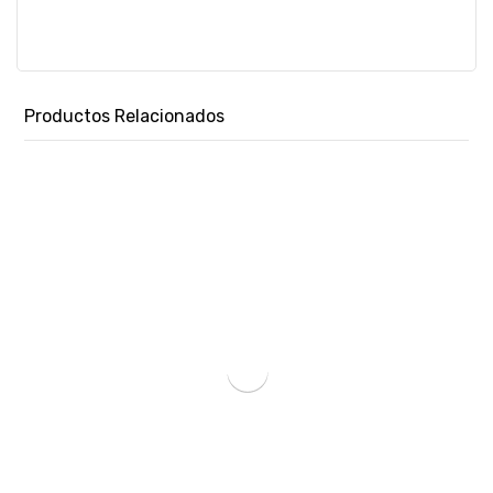
Productos Relacionados
MEMORIA RAM P/NB DDR4 32GB 3200 KINGSTON FURY IMPACT BK KF432S20IB/32 XMP-SKU:78344
₲
2.516.450