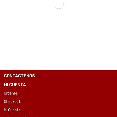
PENDRIVE KINGSTON DATATRAVELER EXODIA 128GB USB 3.2 DTX/128GB-SKU:84925
₲
91.211
COMPARE
CONTACTENOS
MI CUENTA
Ordenes
Checkout
Mi Cuenta