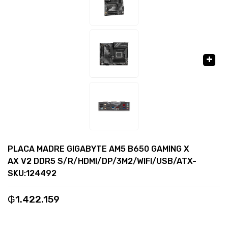
🔍
PLACA MADRE GIGABYTE AM5 B650 GAMING X
AX V2 DDR5 S/R/HDMI/DP/3M2/WIFI/USB/ATX-
SKU:124492
₲
1.422.159