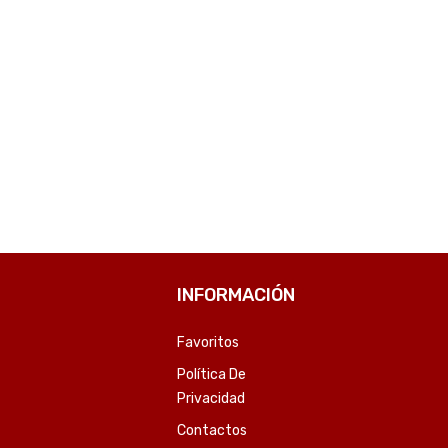
TONER HP 79A NEGRO CF279A M12/MFP M26-SKU:16476
TINTA EPSON T673 120 NEGRO L8XX T673120-AL 70ML-SKU:1397
7
₲
82.745
COMPARE
COMPARE
INFORMACIÓN
Favoritos
Política De
Privacidad
Contactos