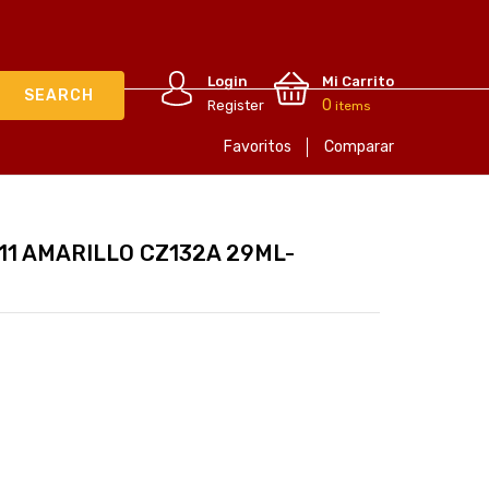
Login
Mi Carrito
0
Register
items
Favoritos
Comparar
711 AMARILLO CZ132A 29ML-