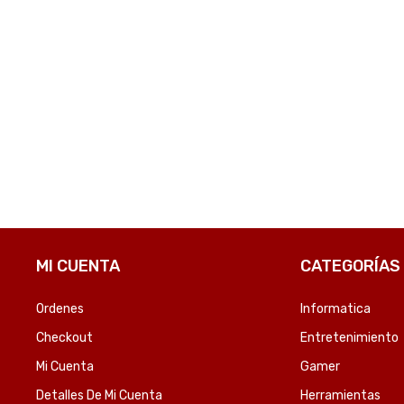
TRITURADORA DE PAPEL MULTILASER OF010EUR 220V 6FL/10L/NEGRO-SKU:83119
TINTA HP 664 COLOR F6V28AL DJ 2135 2ML-SKU:6187
₲
119.763
₲
737.73
OMPARE
COMPARE
MI CUENTA
CATEGORÍAS
Ordenes
Informatica
Checkout
Entretenimiento
Mi Cuenta
Gamer
Detalles De Mi Cuenta
Herramientas