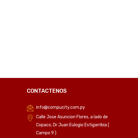
₲
217.750
C
CONTACTENOS
info@compucity.com.py
Calle Jose Asuncion Flores, a lado de
Copaco, Dr Juan Eulogio Estigarribia (
Campo 9 )