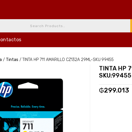
ontactos
a
/
Tintas
/
TINTA HP 711 AMARILLO CZ132A 29ML-SKU:99455
TINTA HP 
SKU:99455
₲
299.013