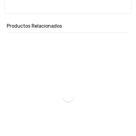
Productos Relacionados
TINTA HP 667 COLOR 3YM78AL DJ 2775 2ML-SKU:57721
₲
110.182