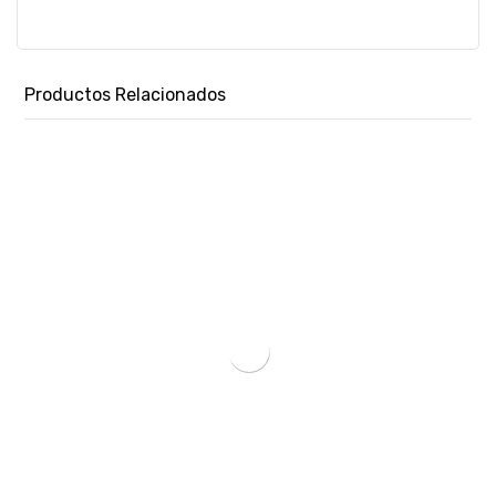
Productos Relacionados
TINTA HP 954 NEGRO L0S59AL 23,5ML-SKU:14755
₲
328.149