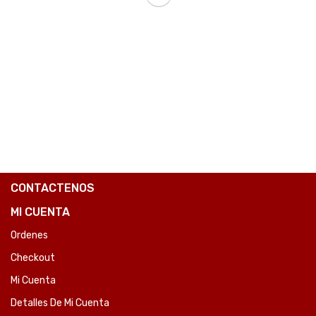
BOLSA TERMICA IGLOO 5 LATAS VERTICAL LUNCH 5 GRIS 63133-SKU:107860
₲
123.123
COMPARE
CONTACTENOS
MI CUENTA
Ordenes
Checkout
Mi Cuenta
Detalles De Mi Cuenta