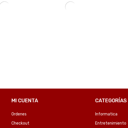
MOUSE PAD XTECH XTA-M100AV 22X18X0.2CM AVENGERS-SKU:94146
FUNDA PARA NOTEBOOK FTX SEDA-BD 15.6″ BORDO-SKU:125314
₲
130.888
₲
121.193
OMPARE
COMPARE
MI CUENTA
CATEGORÍAS
Ordenes
Informatica
Checkout
Entretenimiento