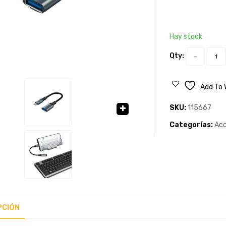
Hay stock
Qty:
Add To 
SKU:
115667
🔍
Categorías:
Acc
PCIÓN