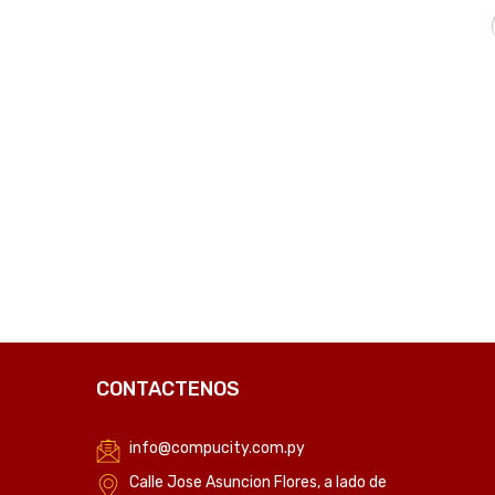
₲
7.995
C
CONTACTENOS
info@compucity.com.py
Calle Jose Asuncion Flores, a lado de