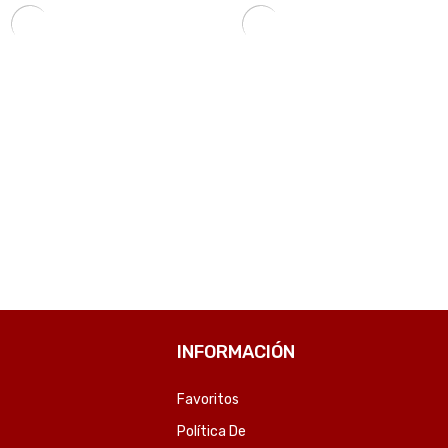
FUNDA PARA NOTEBOOK FTX SEDA-LC 14.1″ LILA-SKU:125277
TECLADO XTECH USB XTK-M401CA CAPITAN AMERICA ESP/AZUL/MULTIMEDIA-SKU:94214
₲
79.151
COMPARE
COMPARE
INFORMACIÓN
Favoritos
Política De