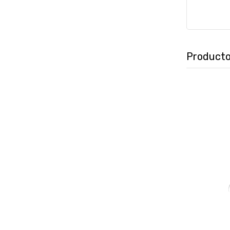
Producto
₲
106.649