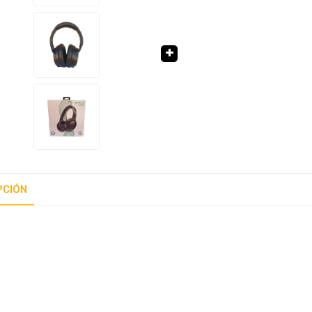
🔍
PCIÓN