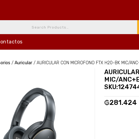
ontactos
orios
/
Auricular
/
AURICULAR CON MICROFONO FTX H20-BK MIC/ANC
AURICULAR
MIC/ANC+
SKU:12474
₲
281.424