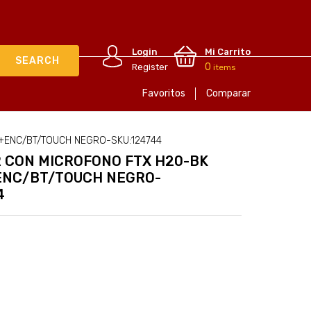
Login
Mi Carrito
0
Register
items
Favoritos
Comparar
+ENC/BT/TOUCH NEGRO-SKU:124744
 CON MICROFONO FTX H20-BK
ENC/BT/TOUCH NEGRO-
4