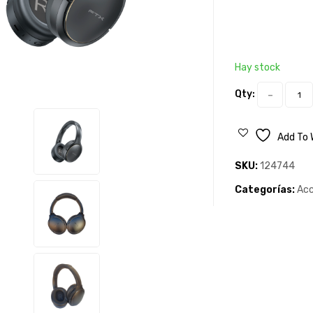
Hay stock
Qty:
Add To 
SKU:
124744
Categorías:
Acc