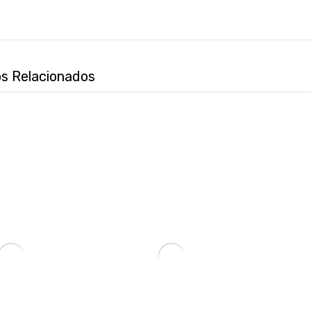
s Relacionados
MOUSE XTECH WIRELESS + MOUSE PAD XTM-DKT1ST STITCH-SKU:122795
AURICULAR CON MICROFONO KLIP KCH-905 CRYSTALCOM PRO C/BASE WIRELESS/BT/1JACK NEGRO-SKU:97314
₲
250.643
₲
52.767