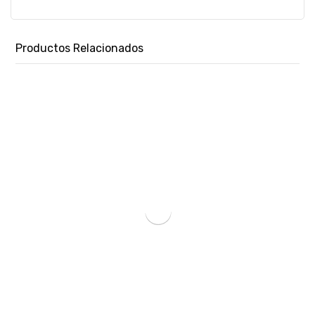
Productos Relacionados
TINTA EPSON T673 220 CIANO L8XX T673220-AL 70ML-SKU:1403
₲
82.745