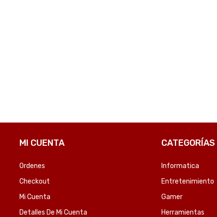
VENTILADOR DE PIE FTX 3 VEL BRISA 60W 220V METAL/NEGRO FS-40MF-SKU:122641
PROCESADOR DE ALIMENTOS KITCHENAID K50013-CSIL 250W 120V 9 TAZAS PLATEADO-SKU:99950
₲
791.505
₲
408.94
OMPARE
COMPARE
MI CUENTA
CATEGORÍAS
Ordenes
Informatica
Checkout
Entretenimiento
Mi Cuenta
Gamer
Detalles De Mi Cuenta
Herramientas