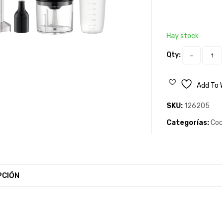
Hay stock
Qty:
Add To 
SKU:
126205
Categorías:
Coc
PCIÓN