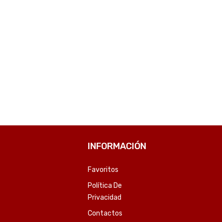
LICUADORA FTX B2-180 1.8L 1200W 220V JARRA VIDRIO ACERO INOXIDABLE-SKU:126625
ESTUFA CONVECTOR FTX 2000W CVH2-201V BLANCO-SKU:130318
4
₲
189.082
COMPARE
COMPARE
INFORMACIÓN
Favoritos
Política De
Privacidad
Contactos