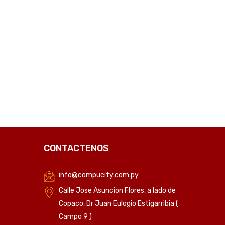
₲
307.808
C
CONTACTENOS
info@compucity.com.py
Calle Jose Asuncion Flores, a lado de
Copaco, Dr Juan Eulogio Estigarribia (
Campo 9 )