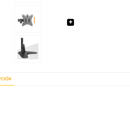
🔍
PCIÓN