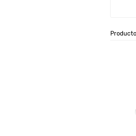
Producto
₲
9.695