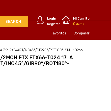
Login
Mi Carrito
0
Register
items
Favoritos
Comparar
A 32″ 9KG/ART/INC45°/GIR90°/ROT180°-SKU:110266
/2MON FTX FTX66-T024 17″ A
RT/INC45°/GIR90°/ROT180°-
6