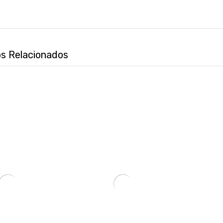
s Relacionados
CABLE XTECH LIGHTNING XTG-236 ON-THE-GO 1M BLA/NEG/VER/AZU/NAR UNIDAD-SKU:121217
FUNDA PARA NOTEBOOK FTX SEDA-LV 15.6″ LAVANDA-SKU:125345
₲
130.888
₲
121.193