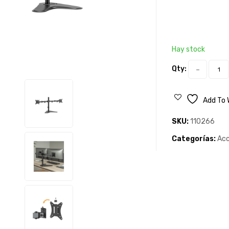
Hay stock
Qty:
Add To 
SKU:
110266
Categorías:
Acc