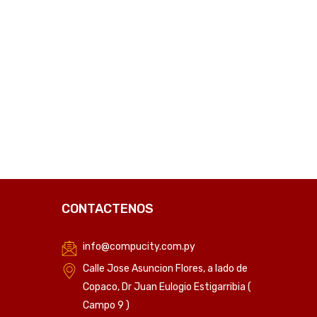
₲
110.182
C
CONTACTENOS
info@compucity.com.py
Calle Jose Asuncion Flores, a lado de
Copaco, Dr Juan Eulogio Estigarribia (
Campo 9 )