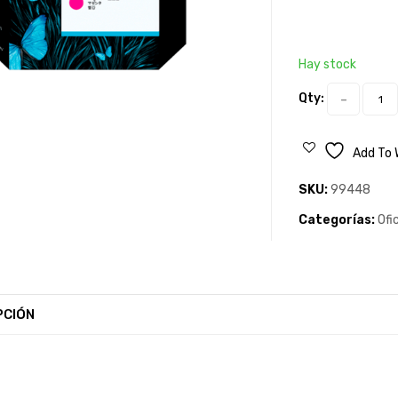
Hay stock
Qty:
Add To 
SKU:
99448
Categorías:
Ofi
PCIÓN