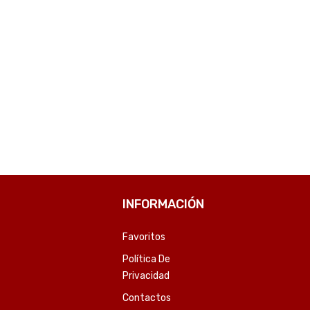
TINTA HP 954XL MAGENTA L0S65AL 20,5ML-SKU:14779
TINTA HP 662 NEGRO CZ103AL 2ML-SKU:3148
6
₲
105.095
COMPARE
COMPARE
INFORMACIÓN
Favoritos
Política De
Privacidad
Contactos