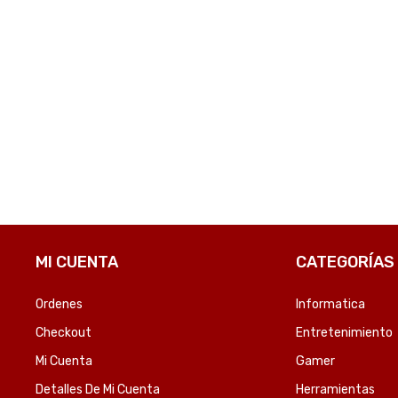
TINTA HP 667 COLOR 3YM78AL DJ 2775 2ML-SKU:57721
TONER HP 136A NEGRO W1360A MFP M236-SKU:84390
₲
522.165
₲
390.42
OMPARE
COMPARE
MI CUENTA
CATEGORÍAS
Ordenes
Informatica
Checkout
Entretenimiento
Mi Cuenta
Gamer
Detalles De Mi Cuenta
Herramientas