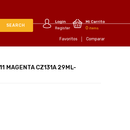
Login
Mi Carrito
0
Register
items
Favoritos
Comparar
711 MAGENTA CZ131A 29ML-