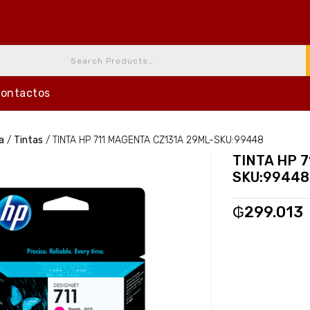
ontactos
a
/
Tintas
/
TINTA HP 711 MAGENTA CZ131A 29ML-SKU:99448
TINTA HP 
SKU:99448
₲
299.013