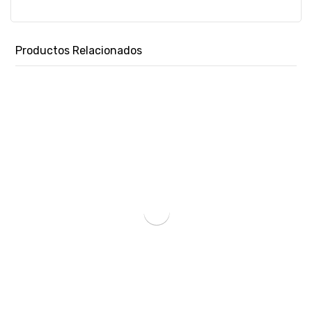
Productos Relacionados
TONER HP 78A NEGRO CE278A M1536/P1566/P1606-SKU:3483
₲
853.067